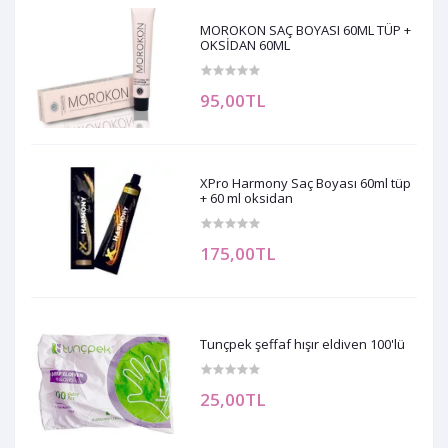
MOROKON SAÇ BOYASI 60ML TÜP +
OKSİDAN 60ML
95,00TL
XPro Harmony Saç Boyası 60ml tüp
+ 60 ml oksidan
175,00TL
Tunçpek şeffaf hışır eldiven 100'lü
25,00TL