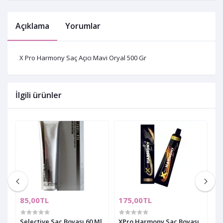
Açıklama
Yorumlar
X Pro Harmony Saç Açıcı Mavi Oryal 500 Gr
İlgili ürünler
85,00TL
175,00TL
6
Selective Saç Boyası 60 Ml
XPro Harmony Saç Boyası
X