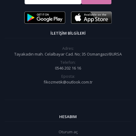
İLETIŞIM BILGILERI
Adres:
Tayakadın mah. Celalbayar Cad. No; 35 Osmangazi/BURSA
Telefon:
0546 202 16 16
Eposta:
fikozmetik@outlook.com.tr
HESABIM
Oturum aç