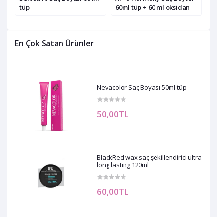
tüp
60ml tüp + 60 ml oksidan
B
En Çok Satan Ürünler
Nevacolor Saç Boyası 50ml tüp
50,00TL
BlackRed wax saç şekillendirici ultra
long lastıng 120ml
60,00TL