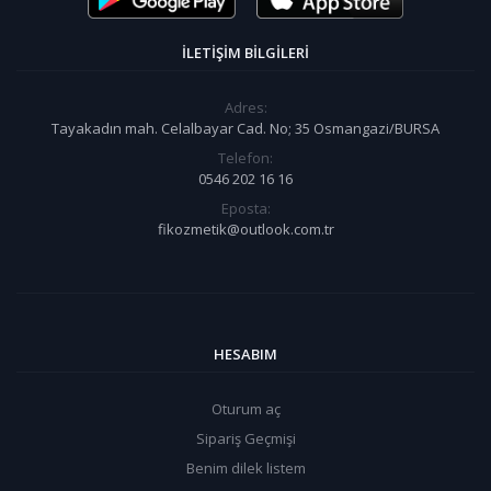
İLETIŞIM BILGILERI
Adres:
Tayakadın mah. Celalbayar Cad. No; 35 Osmangazi/BURSA
Telefon:
0546 202 16 16
Eposta:
fikozmetik@outlook.com.tr
HESABIM
Oturum aç
Sipariş Geçmişi
Benim dilek listem