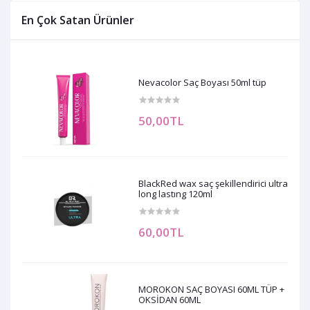
En Çok Satan Ürünler
Nevacolor Saç Boyası 50ml tüp
50,00TL
BlackRed wax saç şekillendirici ultra
long lastıng 120ml
60,00TL
MOROKON SAÇ BOYASI 60ML TÜP +
OKSİDAN 60ML