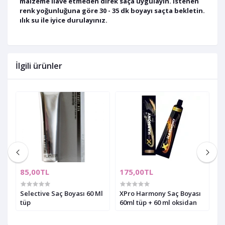
malzeme ilave etmeden direk saça uygulayın. istenen
renk yoğunluğuna göre 30 - 35 dk boyayı saçta bekletin.
ılık su ile iyice durulayınız.
İlgili ürünler
85,00TL
175,00TL
6
Selective Saç Boyası 60 Ml
XPro Harmony Saç Boyası
X
tüp
60ml tüp + 60 ml oksidan
M